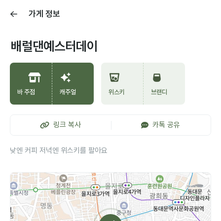
가게 정보
배럴댄예스터데이
바 주점
캐주얼
위스키
브랜디
링크 복사
카톡 공유
낮엔 커피 저녁엔 위스키를 팔아요