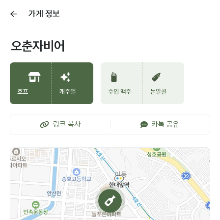
가게 정보
오춘자비어
호프
캐주얼
수입 맥주
논알콜
링크 복사
카톡 공유