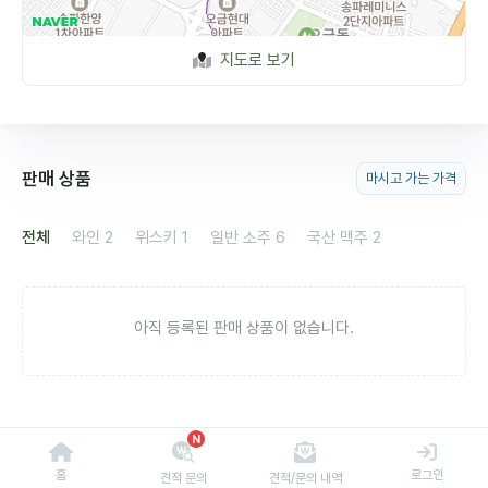
지도로 보기
판매 상품
마시고 가는 가격
전체
와인
2
위스키
1
일반 소주
6
국산 맥주
2
아직 등록된 판매 상품이 없습니다.
N
홈
로그인
견적 문의
견적/문의 내역