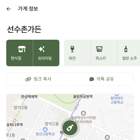
가게 정보
선수촌가든
한식점
프리미엄
와인
위스키
일반 소주
링크 복사
카톡 공유