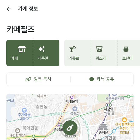
가게 정보
카페필즈
카페
캐주얼
리큐르
위스키
브랜디
링크 복사
카톡 공유