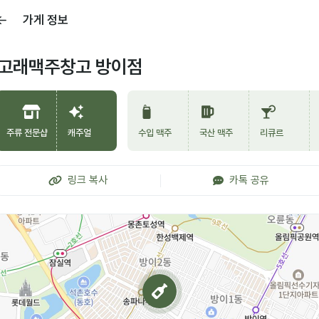
가게 정보
고래맥주창고 방이점
주류 전문샵
캐주얼
수입 맥주
국산 맥주
리큐르
링크 복사
카톡 공유