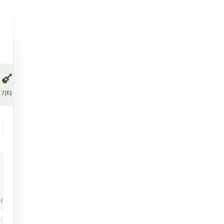
기타 주류
와인
사케
위스키
일반 증류주
브