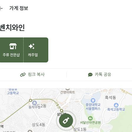
가게 정보
벤치와인
주류 전문샵
캐주얼
링크 복사
카톡 공유