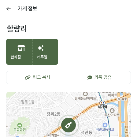
가게 정보
활량리
한식점
캐주얼
링크 복사
카톡 공유