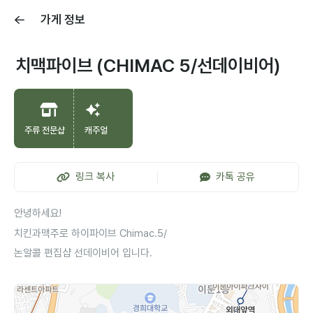
가게 정보
치맥파이브 (CHIMAC 5/선데이비어)
주류 전문샵
캐주얼
링크 복사
카톡 공유
안녕하세요!
치킨과맥주로 하이파이브 Chimac.5/
논알콜 편집샵 선데이비어 입니다.