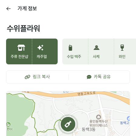
가게 정보
수위플라워
주류 전문샵
캐주얼
수입 맥주
사케
와인
링크 복사
카톡 공유