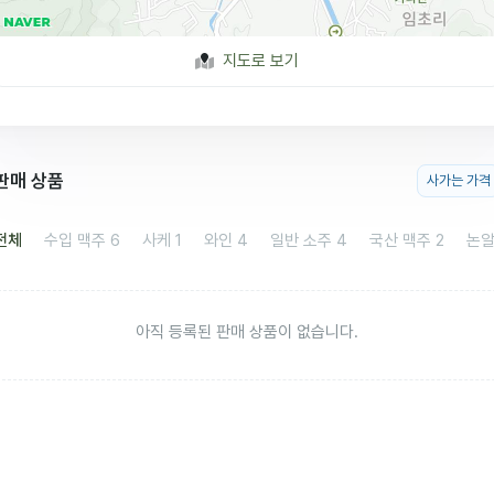
지도로 보기
판매 상품
사가는 가격
전체
수입 맥주
6
사케
1
와인
4
일반 소주
4
국산 맥주
2
논
아직 등록된 판매 상품이 없습니다.