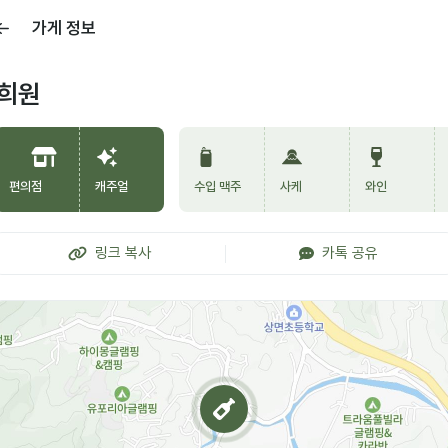
가게 정보
희원
편의점
캐주얼
수입 맥주
사케
와인
링크 복사
카톡 공유