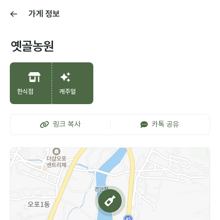
가게 정보
옛골농원
한식점
캐주얼
링크 복사
카톡 공유