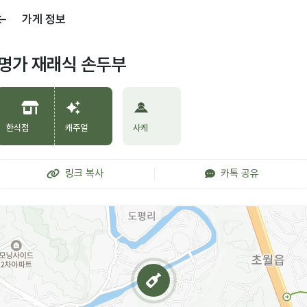
가게 정보
명가 재래식 손두부
한식점
캐주얼
사케
링크 복사
카톡 공유