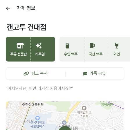
가게 정보
캔고투 건대점
주류 전문샵
캐주얼
수입 맥주
국산 맥주
와인
링크 복사
카톡 공유
"어서오세요, 이런 리커샵 처음이시죠?"