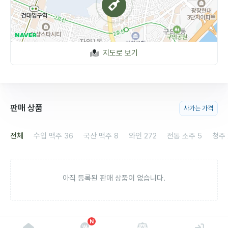
지도로 보기
판매 상품
사가는 가격
전체
수입 맥주
36
국산 맥주
8
와인
272
전통 소주
5
청주
아직 등록된 판매 상품이 없습니다.
N