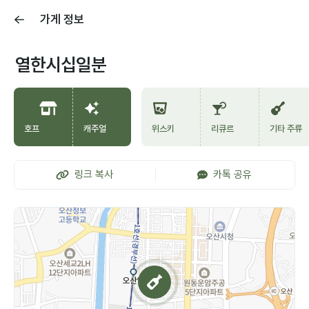
가게 정보
열한시십일분
호프
캐주얼
위스키
리큐르
기타 주류
링크 복사
카톡 공유