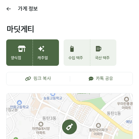
가게 정보
마딧게티
양식점
캐주얼
수입 맥주
국산 맥주
링크 복사
카톡 공유