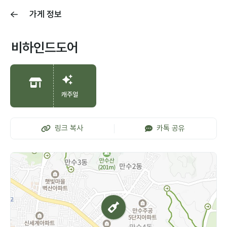
가게 정보
비하인드도어
캐주얼
링크 복사
카톡 공유