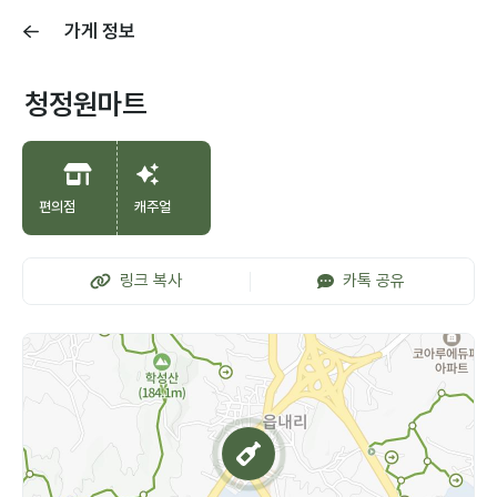
가게 정보
청정원마트
편의점
캐주얼
링크 복사
카톡 공유