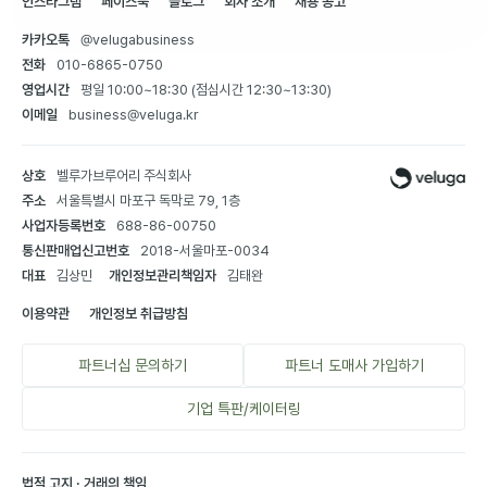
인스타그램
페이스북
블로그
회사 소개
채용 공고
카카오톡
@velugabusiness
전화
010-6865-0750
영업시간
평일 10:00~18:30 (점심시간 12:30~13:30)
이메일
business@veluga.kr
상호
벨루가브루어리 주식회사
주소
서울특별시 마포구 독막로 79, 1층
사업자등록번호
688-86-00750
통신판매업신고번호
2018-서울마포-0034
대표
김상민
개인정보관리책임자
김태완
이용약관
개인정보 취급방침
파트너십 문의하기
파트너 도매사 가입하기
기업 특판/케이터링
법적 고지 · 거래의 책임